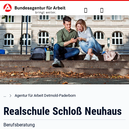
Hauptnavigation
zu den Hauptinhalten springen
Suche
Anmelden
Agentur für Arbeit Detmold-Paderborn
Realschule Schloß Neuhaus
Berufsberatung