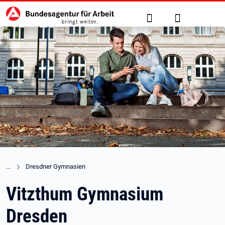
Hauptnavigation
zu den Hauptinhalten springen
Suche
Anmelden
Dresdner Gymnasien
Vitzthum Gymnasium
Dresden