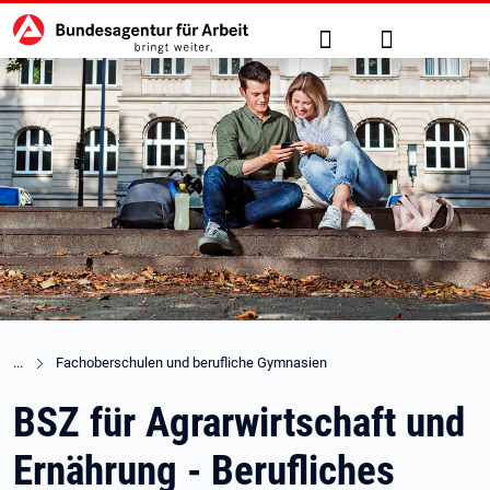
Hauptnavigation
zu den Hauptinhalten springen
Suche
Anmelden
Fachoberschulen und berufliche Gymnasien
BSZ für Agrarwirtschaft und
Ernährung - Berufliches