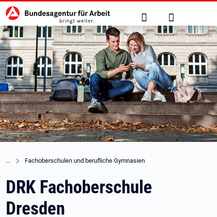
Hauptnavigation
zu den Hauptinhalten springen
Suche
Anmelden
Fachoberschulen und berufliche Gymnasien
DRK Fachoberschule
Dresden