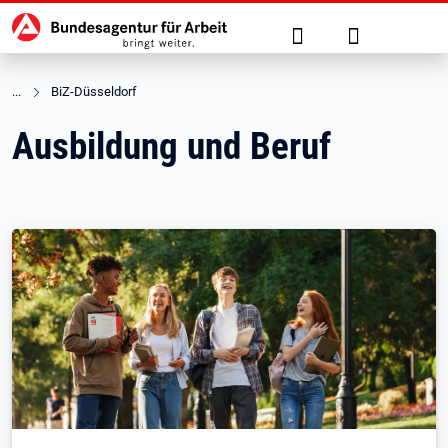
Hauptnavigation
zu den Hauptinhalten springen
Suche
Anmelden
BiZ-Düsseldorf
Ausbildung und Beruf