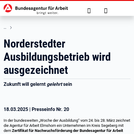
Hauptnavigation
zu den Hauptinhalten springen
Suche
Anmelden
Norderstedter
Ausbildungsbetrieb wird
ausgezeichnet
Zukunft will gelernt
gelehrt
sein
18.03.2025
|
Presseinfo Nr.
20
In der bundesweiten „Woche der Ausbildung“ vom 24. bis 28. März zeichnet
die Agentur für Arbeit Elmshorn ein Unternehmen im Kreis Segeberg mit
dem
Zertifikat für Nachwuchsförderung der Bundesagentur für Arbeit