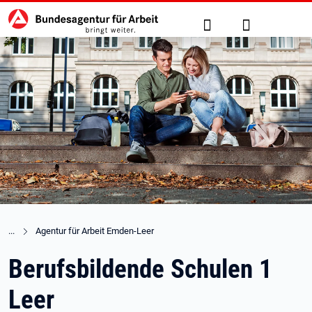
Hauptnavigation
zu den Hauptinhalten springen
Suche
Anmelden
Agentur für Arbeit Emden-Leer
Berufsbildende Schulen 1
Leer