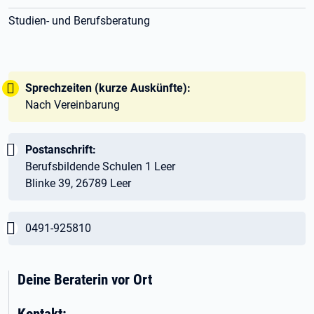
Studien- und Berufsberatung
Tipp:
Sprechzeiten (kurze Auskünfte):
Nach Vereinbarung
Wichtig:
Postanschrift:
Berufsbildende Schulen 1 Leer
Blinke 39, 26789 Leer
Wichtig:
0491-925810
Deine Beraterin vor Ort
Kontakt: