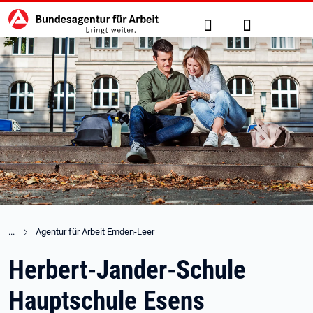
Hauptnavigation
zu den Hauptinhalten springen
Suche
Anmelden
Agentur für Arbeit Emden-Leer
Herbert-Jander-Schule
Hauptschule Esens