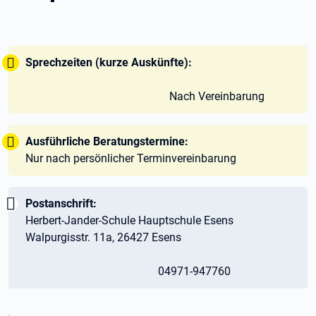
Tipp:
Sprechzeiten (kurze Auskünfte):
Nach Vereinbarung
Tipp:
Ausführliche Beratungstermine:
Nur nach persönlicher Terminvereinbarung
Wichtig:
Postanschrift:
Herbert-Jander-Schule Hauptschule Esens
Walpurgisstr. 11a, 26427 Esens
04971-947760