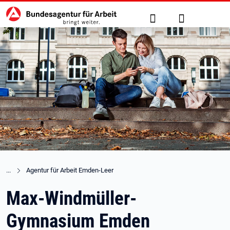
Hauptnavigation
zu den Hauptinhalten springen
Suche
Anmelden
Agentur für Arbeit Emden-Leer
Max-Windmüller-
Gymnasium Emden