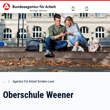
Hauptnavigation
zu den Hauptinhalten springen
Suche
Anmelden
Agentur für Arbeit Emden-Leer
Oberschule Weener