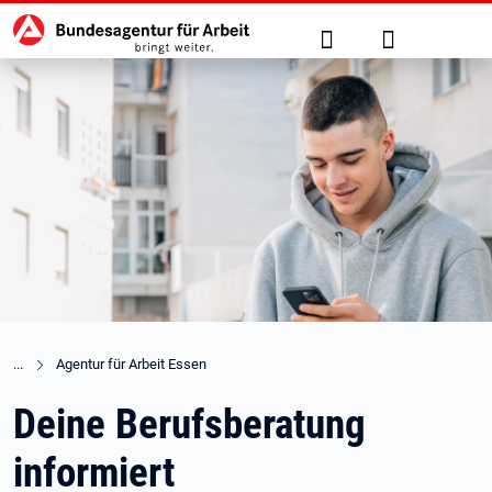
Hauptnavigation
zu den Hauptinhalten springen
Suche
Anmelden
Agentur für Arbeit Essen
Deine Berufsberatung
informiert