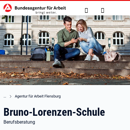
Hauptnavigation
zu den Hauptinhalten springen
Suche
Anmelden
Agentur für Arbeit Flensburg
Bruno-Lorenzen-Schule
Berufsberatung