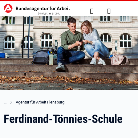
Hauptnavigation
zu den Hauptinhalten springen
Suche
Anmelden
Agentur für Arbeit Flensburg
Ferdinand-Tönnies-Schule