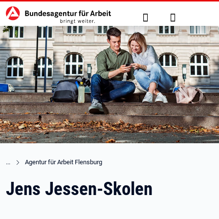
Hauptnavigation
zu den Hauptinhalten springen
Suche
Anmelden
Agentur für Arbeit Flensburg
Jens Jessen-Skolen