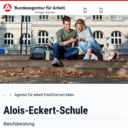
Hauptnavigation
zu den Hauptinhalten springen
Suche
Anmelden
Agentur für Arbeit Frankfurt-am-Main
Alois-Eckert-Schule
Berufsberatung