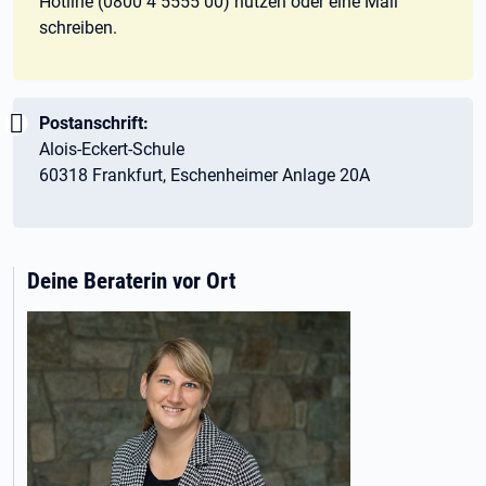
Hotline (0800 4 5555 00) nutzen oder eine Mail
schreiben.
Wichtig:
Postanschrift:
Alois-Eckert-Schule
60318 Frankfurt, Eschenheimer Anlage 20A
Deine Beraterin vor Ort