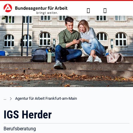
Hauptnavigation
zu den Hauptinhalten springen
Suche
Anmelden
Agentur für Arbeit Frankfurt-am-Main
IGS Herder
Berufsberatung