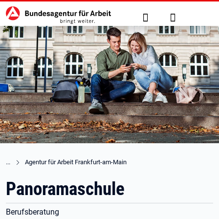
Hauptnavigation
zu den Hauptinhalten springen
Suche
Anmelden
Agentur für Arbeit Frankfurt-am-Main
Panoramaschule
Berufsberatung