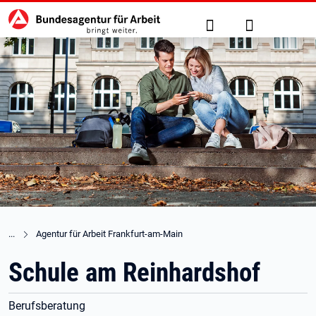
Hauptnavigation
zu den Hauptinhalten springen
Suche
Anmelden
Agentur für Arbeit Frankfurt-am-Main
Schule am Reinhardshof
Berufsberatung