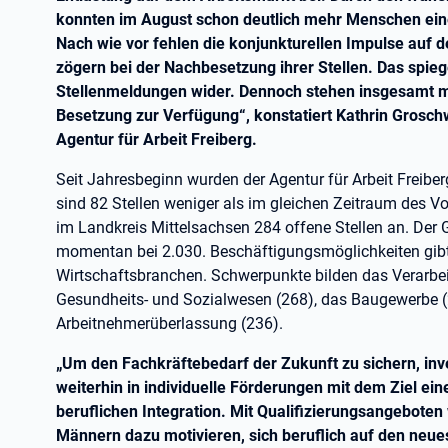
konnten im August schon deutlich mehr Menschen eine
Nach wie vor fehlen die konjunkturellen Impulse auf
zögern bei der Nachbesetzung ihrer Stellen. Das spiege
Stellenmeldungen wider. Dennoch stehen insgesamt me
Besetzung zur Verfügung“, konstatiert Kathrin Grosch
Agentur für Arbeit Freiberg.
Seit Jahresbeginn wurden der Agentur für Arbeit Freiber
sind 82 Stellen weniger als im gleichen Zeitraum des V
im Landkreis Mittelsachsen 284 offene Stellen an. Der G
momentan bei 2.030. Beschäftigungsmöglichkeiten gibt 
Wirtschaftsbranchen. Schwerpunkte bilden das Verarbe
Gesundheits- und Sozialwesen (268), das Baugewerbe (2
Arbeitnehmerüberlassung (236).
„Um den Fachkräftebedarf der Zukunft zu sichern, inve
weiterhin in individuelle Förderungen mit dem Ziel ein
beruflichen Integration. Mit Qualifizierungsangebote
Männern dazu motivieren, sich beruflich auf den neue