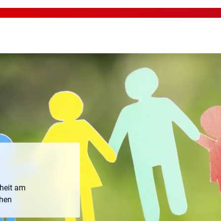
heit am
chen