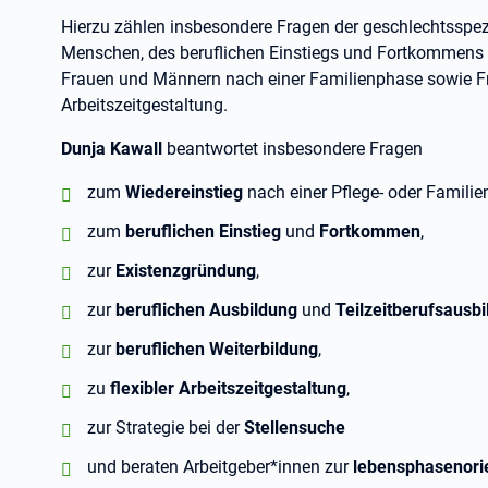
Hierzu zählen insbesondere Fragen der geschlechtsspezi
Menschen, des beruflichen Einstiegs und Fortkommens 
Frauen und Männern nach einer Familienphase sowie Frag
Arbeitszeitgestaltung.
Dunja Kawall
beantwortet insbesondere Fragen
positiv:
zum
Wiedereinstieg
nach einer Pflege- oder Familie
positiv:
zum
beruflichen Einstieg
und
Fortkommen
,
positiv:
zur
Existenzgründung
,
positiv:
zur
beruflichen Ausbildung
und
Teilzeitberufsausb
positiv:
zur
beruflichen Weiterbildung
,
positiv:
zu
flexibler Arbeitszeitgestaltung
,
positiv:
zur Strategie bei der
Stellensuche
positiv:
und beraten Arbeitgeber*innen zur
lebensphasenorie