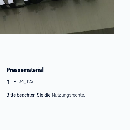
Pressematerial
Öffnet in neuem Tab
PI-24_123
Bitte beachten Sie die
Nutzungsrechte
.