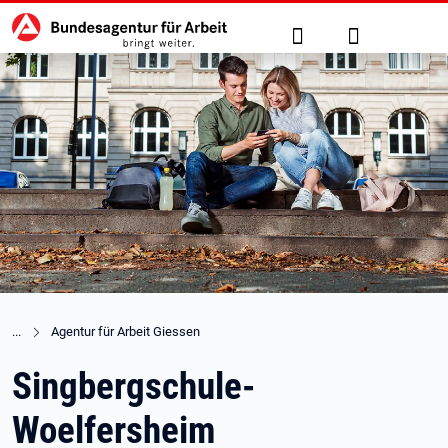
Hauptnavigation
zu den Hauptinhalten springen
Suche
Anmelden
Agentur für Arbeit Giessen
Singbergschule-
Woelfersheim