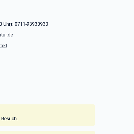
:00 Uhr): 0711-93930930
tur.de
takt
n Besuch.