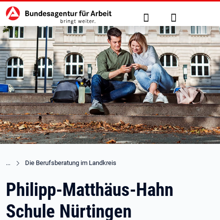
Hauptnavigation
zu den Hauptinhalten springen
Suche
Anmelden
Die Berufsberatung im Landkreis
Philipp-Matthäus-Hahn
Schule Nürtingen