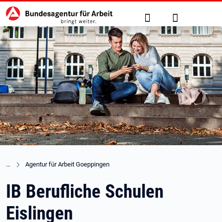
Hauptnavigation
zu den Hauptinhalten springen
Suche
Anmelden
Agentur für Arbeit Goeppingen
IB Berufliche Schulen
Eislingen