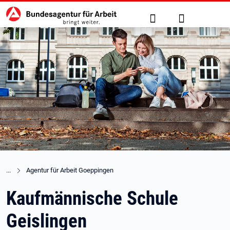
Hauptnavigation
zu den Hauptinhalten springen
Suche
Anmelden
Agentur für Arbeit Goeppingen
Kaufmännische Schule
Geislingen