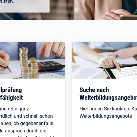
tützen.
Öffnet in neuem Tab
lprüfung
Suche nach
fähigkeit
Weiterbildungsangebo
nnen Sie ganz
Hier finden Sie konkrete K
ndlich und schnell schon
Weiterbildungsangebote
auen, ob gegebenenfalls
deranspruch durch die