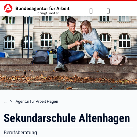
Hauptnavigation
zu den Hauptinhalten springen
Suche
Anmelden
Agentur für Arbeit Hagen
Sekundarschule Altenhagen
Berufsberatung