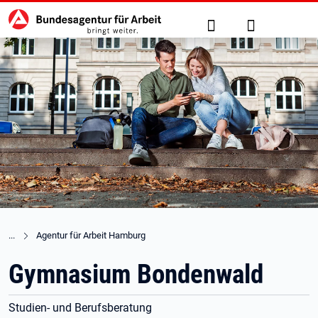
Hauptnavigation
zu den Hauptinhalten springen
Suche
Anmelden
Agentur für Arbeit Hamburg
Gymnasium Bondenwald
Studien- und Berufsberatung