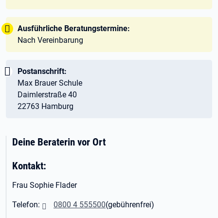
Tipp:
Ausführliche Beratungstermine:
Nach Vereinbarung
Wichtig:
Postanschrift:
Max Brauer Schule
Daim­ler­straße 40
22763 Ham­burg
Deine Beraterin vor Ort
Kontakt:
Frau Sophie Flader
Telefon:
0800 4 555500
(gebührenfrei)