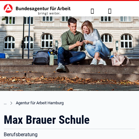
Hauptnavigation
zu den Hauptinhalten springen
Suche
Anmelden
Agentur für Arbeit Hamburg
Max Brauer Schule
Berufsberatung