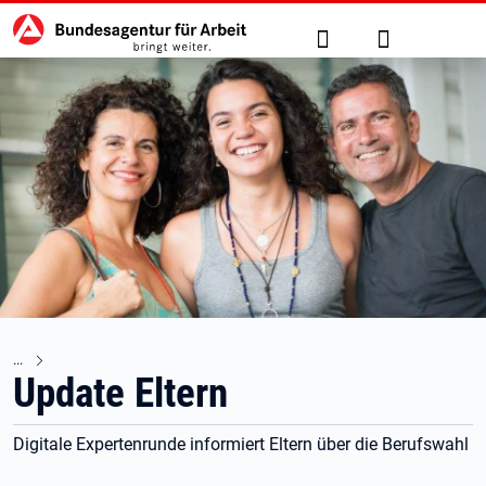
Hauptnavigation
zu den Hauptinhalten springen
Suche
Anmelden
Update Eltern
Digitale Expertenrunde informiert Eltern über die Berufswahl