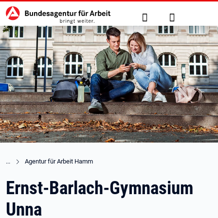
Hauptnavigation
zu den Hauptinhalten springen
Suche
Anmelden
Agentur für Arbeit Hamm
Ernst-Barlach-Gymnasium
Unna