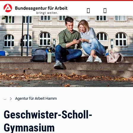
Hauptnavigation
zu den Hauptinhalten springen
Suche
Anmelden
Agentur für Arbeit Hamm
Geschwister-Scholl-
Gymnasium