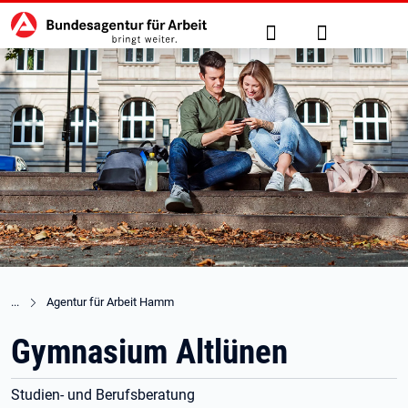
Hauptnavigation
zu den Hauptinhalten springen
Suche
Anmelden
Agentur für Arbeit Hamm
Gymnasium Altlünen
Studien- und Berufsberatung