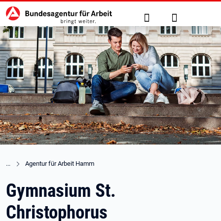
Hauptnavigation
zu den Hauptinhalten springen
Suche
Anmelden
Agentur für Arbeit Hamm
Gymnasium St.
Christophorus