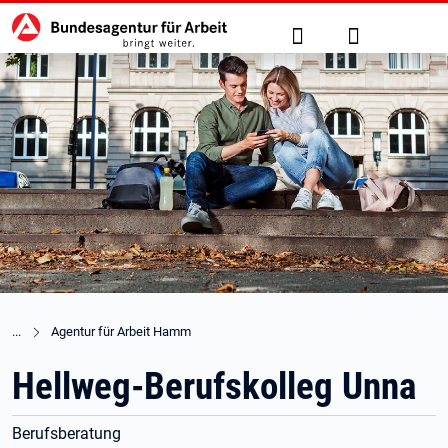
Hauptnavigation
zu den Hauptinhalten springen
Suche
Anmelden
Agentur für Arbeit Hamm
Hellweg-Berufskolleg Unna
Berufsberatung