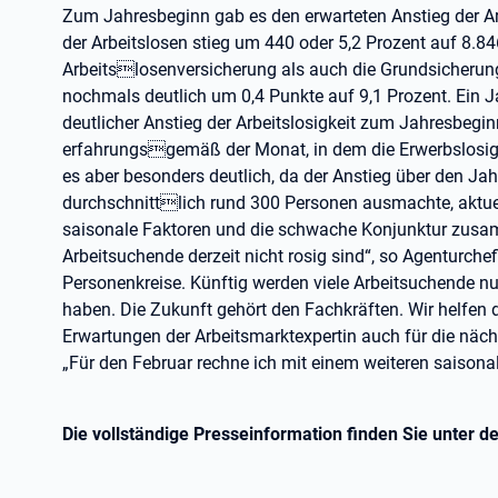
Zum Jahresbeginn gab es den erwarteten Anstieg der Ar
der Arbeitslosen stieg um 440 oder 5,2 Prozent auf 8.8
Arbeitslosenversicherung als auch die Grundsicherung 
nochmals deutlich um 0,4 Punkte auf 9,1 Prozent. Ein Ja
deutlicher Anstieg der Arbeitslosigkeit zum Jahresbegin
erfahrungsgemäß der Monat, in dem die Erwerbslosigke
es aber besonders deutlich, da der Anstieg über den Jah
durchschnittlich rund 300 Personen ausmachte, aktue
saisonale Faktoren und die schwache Konjunktur zusa
Arbeitsuchende derzeit nicht rosig sind“, so Agenturche
Personenkreise. Künftig werden viele Arbeitsuchende n
haben. Die Zukunft gehört den Fachkräften. Wir helfen d
Erwartungen der Arbeitsmarktexpertin auch für die näch
„Für den Februar rechne ich mit einem weiteren saisonale
Die vollständige Presseinformation finden Sie unter 