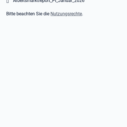
Öffnet in neuem Tab
Arbeitsmarktreport_PI_Januar_2026
Bitte beachten Sie die
Nutzungsrechte
.