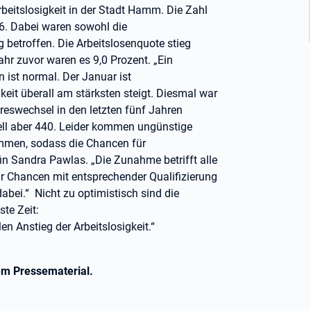
beitslosigkeit in der Stadt Hamm. Die Zahl
46. Dabei waren sowohl die
betroffen. Die Arbeitslosenquote stieg
hr zuvor waren es 9,0 Prozent. „Ein
n ist normal. Der Januar ist
it überall am stärksten steigt. Diesmal war
reswechsel in den letzten fünf Jahren
ll aber 440. Leider kommen ungünstige
mmen, sodass die Chancen für
fin Sandra Pawlas. „Die Zunahme betrifft alle
ur Chancen mit entsprechender Qualifizierung
abei.“ Nicht zu optimistisch sind die
ste Zeit:
n Anstieg der Arbeitslosigkeit.“
dem Pressematerial.