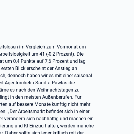
beitslosen im Vergleich zum Vormonat um
beitslosigkeit um 41 (-0,2 Prozent). Die
at um 0,4 Punkte auf 7,6 Prozent und lag
rsten Blick erscheint der Anstieg an
ch, dennoch haben wir es mit einer saisonal
rt Agenturchefin Sandra Pawlas die
 käme es nach den Weihnachtstagen zu
ingt in den meisten Außenberufen. Für
rten auf bessere Monate künftig nicht mehr
: „Der Arbeitsmarkt befindet sich in einer
er verändern sich nachhaltig und machen ein
isierung und KI Einzug halten, werden manche
. Daher sollte sich jeder kritisch mit der