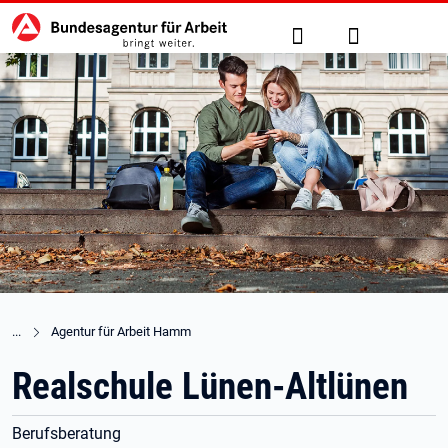
Hauptnavigation
zu den Hauptinhalten springen
Suche
Anmelden
Agentur für Arbeit Hamm
Realschule Lünen-Altlünen
Berufsberatung