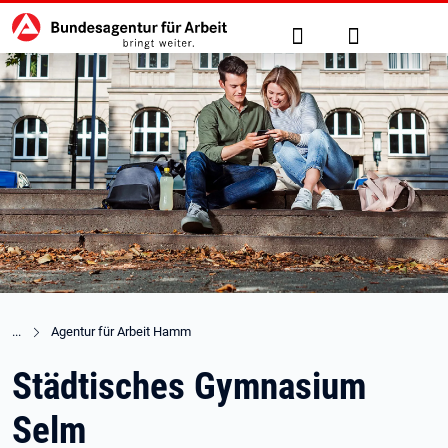
Hauptnavigation
zu den Hauptinhalten springen
Suche
Anmelden
Agentur für Arbeit Hamm
Städtisches Gymnasium
Selm