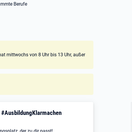
timmte Berufe
nat mittwochs von 8 Uhr bis 13 Uhr, außer
! #AusbildungKlarmachen
ngsplatz, der zu dir passt!