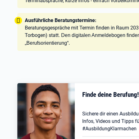
Terminabsprache, kurze Infos - einfach vorbeikomm
Tipp:
Ausführliche Beratungstermine:
Beratungsgespräche mit Termin finden in Raum 203
Torbogen) statt.
Den digitalen Anmeldebogen finde
„Berufsorientierung“.
Finde deine Berufung
Sichere dir einen Ausbildu
Infos, Videos und Tipps fü
#AusbildungKlarmachen