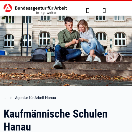
Hauptnavigation
zu den Hauptinhalten springen
Suche
Anmelden
Agentur für Arbeit Hanau
Kaufmännische Schulen
Hanau