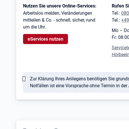
Kontaktinformationen
Nutzen Sie unsere Online-Services:
Rufen Si
Arbeitslos melden, Veränderungen
Tel.:
080
mitteilen & Co. - schnell, sicher, rund
Tel.:
+49
um die Uhr.
Mo – Do
Fr: 08:0
eServices nutzen
Servicet
Hörbeei
Hinweis
Zur Klärung Ihres Anliegens benötigen Sie grunds
Notfällen ist eine Vorsprache ohne Termin in der 