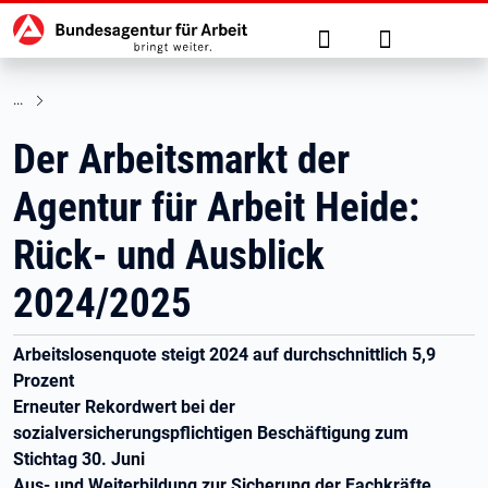
Hauptnavigation
zu den Hauptinhalten springen
Suche
Anmelden
Der Arbeitsmarkt der
Agentur für Arbeit Heide:
Rück- und Ausblick
2024/2025
Arbeitslosenquote steigt 2024 auf durchschnittlich 5,9
Prozent
Erneuter Rekordwert bei der
sozialversicherungspflichtigen Beschäftigung zum
Stichtag 30. Juni
Aus- und Weiterbildung zur Sicherung der Fachkräfte