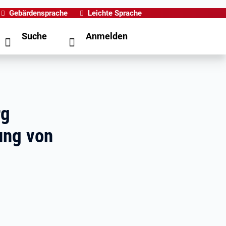
Gebärdensprache
Leichte Sprache
Suche
Anmelden
rg
ung von