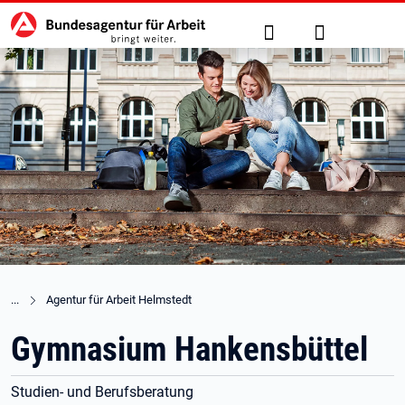
Hauptnavigation
zu den Hauptinhalten springen
Suche
Anmelden
Agentur für Arbeit Helmstedt
Gymnasium Hankensbüttel
Studien- und Berufsberatung