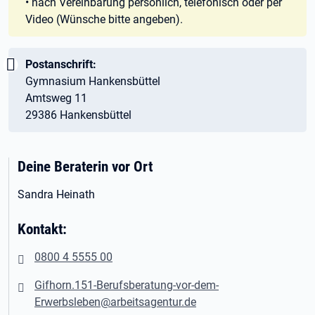
• nach Vereinbarung persönlich, telefonisch oder per
Video (Wünsche bitte angeben).
Wichtig:
Postanschrift:
Gymnasium Hankensbüttel
Amtsweg 11
29386 Hankensbüttel
Deine Beraterin vor Ort
Sandra Heinath
Kontakt:
0800 4 5555 00
Gifhorn.151-Berufsberatung-vor-dem-
Erwerbsleben@arbeitsagentur.de