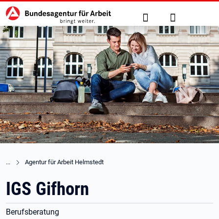
Hauptnavigation
zu den Hauptinhalten springen
Suche
Anmelden
Agentur für Arbeit Helmstedt
IGS Gifhorn
Berufsberatung