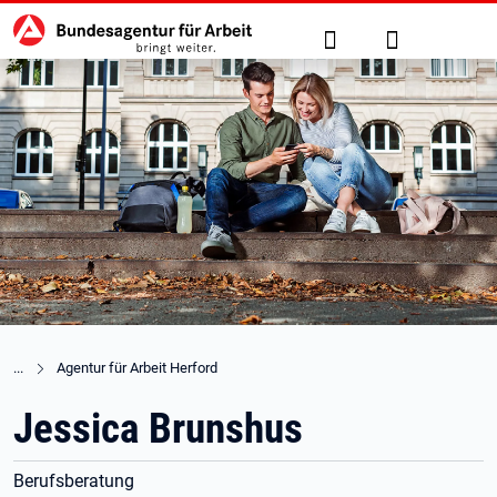
Hauptnavigation
zu den Hauptinhalten springen
Suche
Anmelden
Agentur für Arbeit Herford
Jessica Brunshus
Berufsberatung