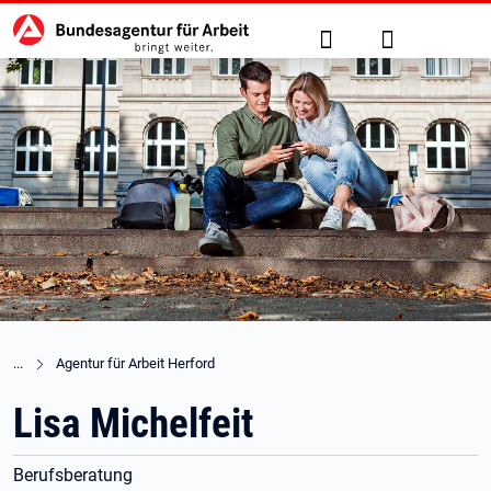
Hauptnavigation
zu den Hauptinhalten springen
Suche
Anmelden
Agentur für Arbeit Herford
Lisa Michelfeit
Berufsberatung