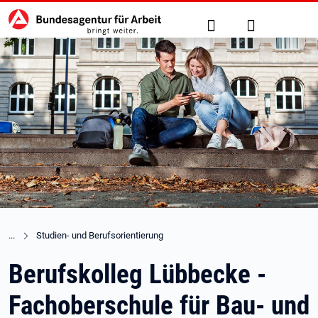
Hauptnavigation
zu den Hauptinhalten springen
Suche
Anmelden
Studien- und Berufsorientierung
Berufskolleg Lübbecke -
Fachoberschule für Bau- und